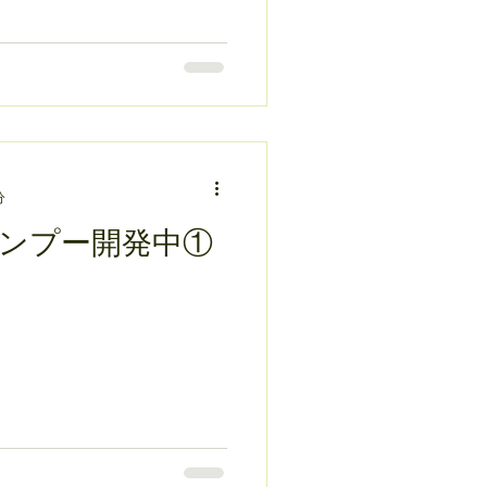
分
ンプー開発中①