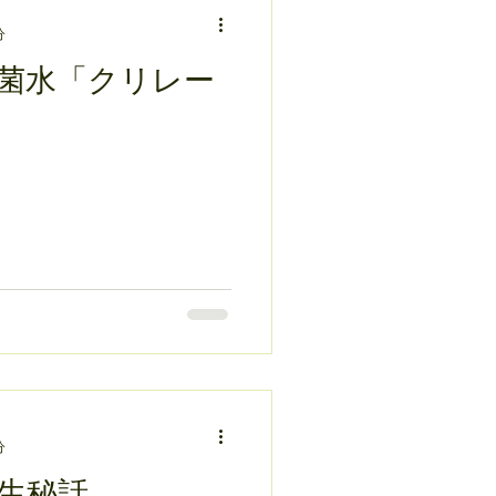
分
菌水「クリレー
分
生秘話