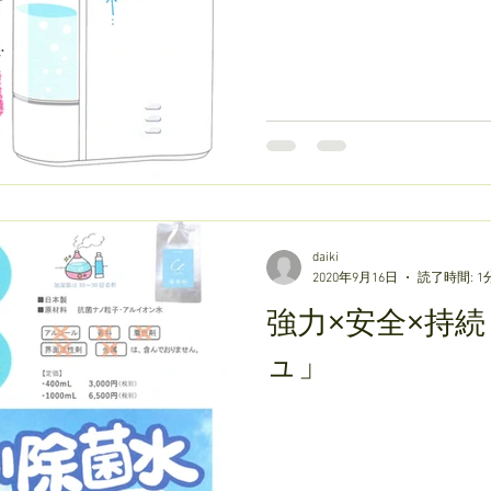
daiki
2020年9月16日
読了時間: 1
強力×安全×持
ュ」