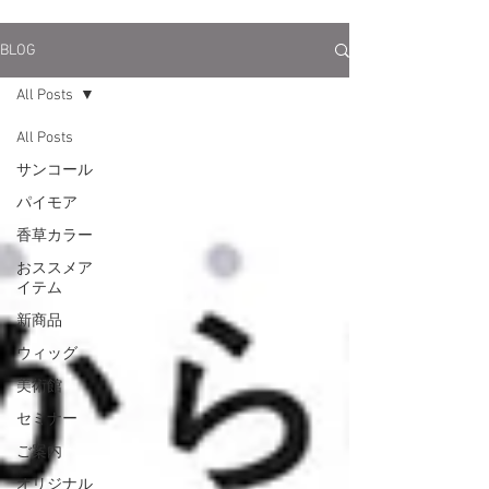
BLOG
All Posts
All Posts
サンコール
パイモア
香草カラー
おススメア
イテム
新商品
ウィッグ
美術館
セミナー
ご案内
オリジナル