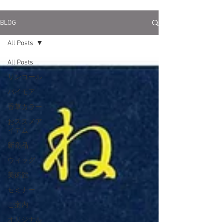
BLOG
All Posts
All Posts
サンコール
パイモア
香草カラー
おススメア
イテム
新商品
ウィッグ
美術館
セミナー
ご案内
オリジナル