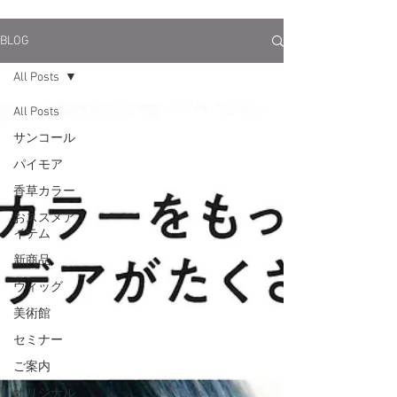
BLOG
All Posts
All Posts
サンコール
パイモア
香草カラー
おススメア
イテム
新商品
ウィッグ
美術館
セミナー
ご案内
オリジナル