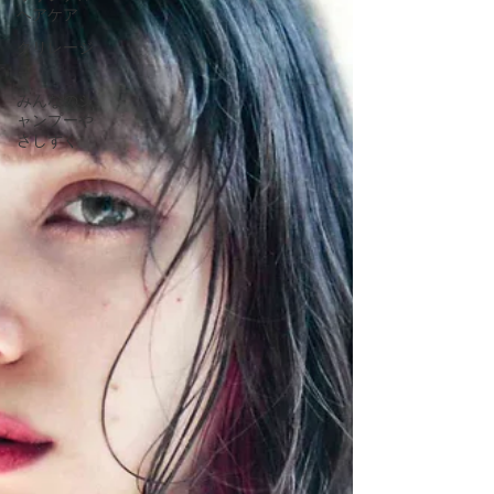
ヘアケア
クリレージ
ュ
みんなのシ
ャンプーや
さしずく