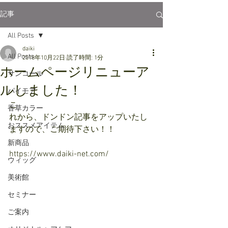
記事
All Posts
daiki
All Posts
2018年10月22日
読了時間: 1分
ホームページリニューア
サンコール
ルしました！
パイモア
こ
香草カラー
れから、ドンドン記事をアップいたし
おススメアイテム
ますので、ご期待下さい！！
新商品
https://www.daiki-net.com/
ウィッグ
美術館
セミナー
ご案内