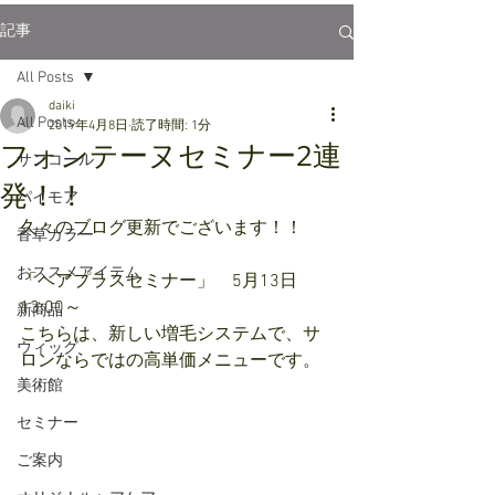
記事
All Posts
daiki
All Posts
2019年4月8日
読了時間: 1分
フォンテーヌセミナー2連
サンコール
発！！
パイモア
久々のブログ更新でございます！！
香草カラー
おススメアイテム
「ヘアプラスセミナー」　5月13日 
13:00～
新商品
こちらは、新しい増毛システムで、サ
ウィッグ
ロンならではの高単価メニューです。
美術館
セミナー
ご案内