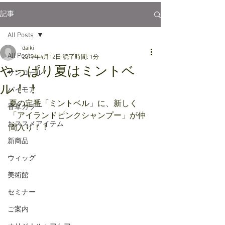
記事
All Posts
daiki
All Posts
2019年4月12日
読了時間: 1分
やっぱり夏はミントベ
サンコール
ル！！
パイモア
夏の定番「ミントベル」に、新しく
香草カラー
「アイランドピンクシャンプー」が仲
おススメアイテム
間入り！！
新商品
ウィッグ
美術館
セミナー
ご案内