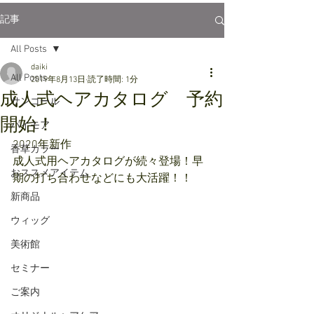
記事
All Posts
daiki
All Posts
2019年8月13日
読了時間: 1分
成人式ヘアカタログ 予約
サンコール
開始！
パイモア
2020年新作
香草カラー
成人式用ヘアカタログが続々登場！早
おススメアイテム
期の打ち合わせなどにも大活躍！！
新商品
ウィッグ
美術館
セミナー
ご案内