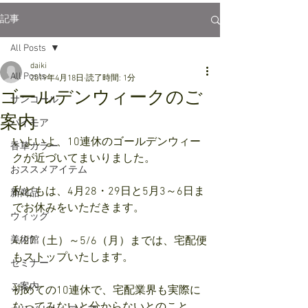
記事
All Posts
daiki
All Posts
2019年4月18日
読了時間: 1分
ゴールデンウィークのご
サンコール
案内
パイモア
いよいよ、10連休のゴールデンウィー
香草カラー
クが近づいてまいりました。
おススメアイテム
私どもは、4月28・29日と5月3～6日ま
新商品
でお休みをいただきます。
ウィッグ
美術館
4/27（土）～5/6（月）までは、宅配便
もストップいたします。
セミナー
ご案内
初めての10連休で、宅配業界も実際に
なってみないと分からないとのこと。