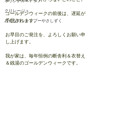
オリジナルヘアケア
クリレージュ
ゴールデンウィークの前後は、遅延が
予想されます。
みんなのシャンプーやさしずく
お早目のご発注を、よろしくお願い申
し上げます。
我が家は、毎年恒例の断舎利＆衣替え
＆銭湯のゴールデンウィークです。