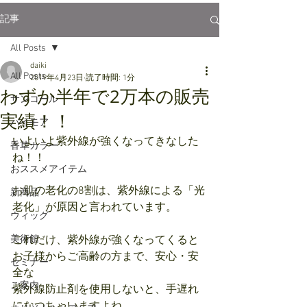
記事
All Posts
daiki
All Posts
2019年4月23日
読了時間: 1分
わずか半年で2万本の販売
サンコール
実績！！
パイモア
いよいよ紫外線が強くなってきなした
香草カラー
ね！！
おススメアイテム
お肌の老化の8割は、紫外線による「光
新商品
老化」が原因と言われています。
ウィッグ
美術館
これだけ、紫外線が強くなってくると
お子様からご高齢の方まで、安心・安
セミナー
全な
ご案内
紫外線防止剤を使用しないと、手遅れ
になつちゃいますよね。