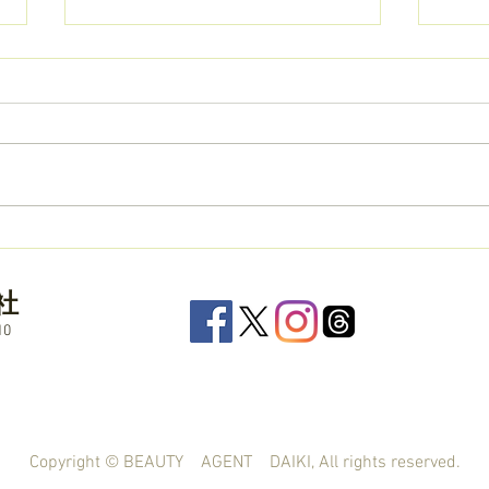
【リピート購入率驚異の
売り
95％】サロンの年末年始を彩
ル・
る集客ツール「2026年版 年
毛！
社
末ツール」のご案内！
ラチ
0
Copyright © BEAUTY AGENT DAIKI, All rights reserved.