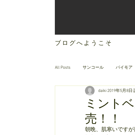
ブログへようこそ
All Posts
サンコール
パイモア
daiki
2019年5月8日
ご案内
オリジナルヘアケア
ミントベ
売！！
朝晩、肌寒いですが