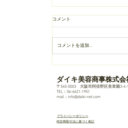
コメント
コメントを追加…
フェルエモルシリーズ売り上
げ第2位たった〇〇円で、カ
ラーの持ちをUPする「フェル
ダイキ美容商事株式会
エモル・プロトプラス」新発
〒545-0003 大阪市阿倍野区美章園3-4-1
売！酵素パワーで過酸化水素
TEL：06-6621-1951
​mail：
info@daiki-net.com
を撃退します！
プライバシーポリシー
特定商取引法に基づく表記