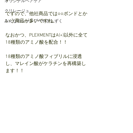
オリジナルヘアケア
クリレージュ
ですので、他社商品では○○ボンドとか
いう商品が多いですね。
みんなのシャンプーやさしずく
なおかつ、PLEXMENTはA(+)以外に全て
18種類のアミノ酸を配合！！
18種類のアミノ酸フィブリルに浸透
し、マレイン酸がケラチンを再構築し
ます！！