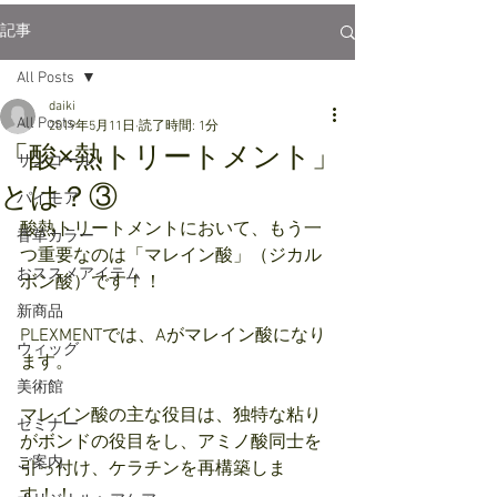
記事
All Posts
daiki
All Posts
2019年5月11日
読了時間: 1分
「酸×熱トリートメント」
サンコール
とは？③
パイモア
酸熱トリートメントにおいて、もう一
香草カラー
つ重要なのは「マレイン酸」（ジカル
おススメアイテム
ボン酸）です！！
新商品
PLEXMENTでは、Aがマレイン酸になり
ウィッグ
ます。
美術館
マレイン酸の主な役目は、独特な粘り
セミナー
がボンドの役目をし、アミノ酸同士を
ご案内
引っ付け、ケラチンを再構築しま
す！！