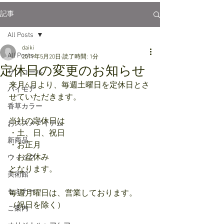
記事
All Posts
daiki
All Posts
2019年5月20日
読了時間: 1分
定休日の変更のお知らせ
サンコール
来月6月より、毎週土曜日を定休日とさ
パイモア
せていただきます。
香草カラー
当社の定休日は
おススメアイテム
・土、日、祝日
新商品
・お正月
・お盆休み
ウィッグ
となります。
美術館
セミナー
毎週月曜日は、営業しております。
（祝日を除く）
ご案内