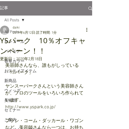
記事
All Posts
daiki
All Posts
2019年6月12日
読了時間: 1分
YSパーク 10％オフキャ
サンコール
ンペーン！！
パイモア
更新日：
2020年2月18日
香草カラー
美容師さんなら、誰もがしっている
おススメアイテム
「YSパーク」
新商品
ヤンスーパークさんという美容師さん
ウィッグ
が、プロのツールをいろいろ作られて
います。
美術館
http://www.yspark.co.jp/
セミナー
ご案内
ブラシ・コーム・ダッカール・ワゴン
など、美容師さんなら一つは、お持ち