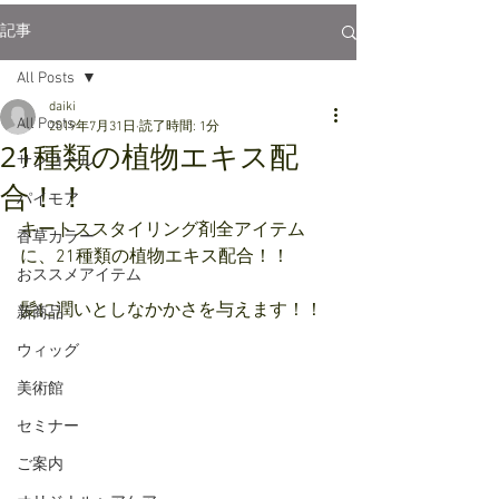
記事
All Posts
daiki
All Posts
2019年7月31日
読了時間: 1分
21種類の植物エキス配
サンコール
合！！
パイモア
キートススタイリング剤全アイテム
香草カラー
に、21種類の植物エキス配合！！
おススメアイテム
髪に潤いとしなかかさを与えます！！
新商品
ウィッグ
美術館
セミナー
ご案内