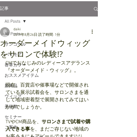
記事
All Posts
daiki
All Posts
2019年8月26日
読了時間: 1分
オーダーメイドウィッグ
サンコール
をサロンで体験!?
パイモア
CMでおなじみのレディースアデランス
香草カラー
『オーダーメイド・ウィッグ』。
おススメアイテム
現在、百貨店や催事場などで開催され
新商品
ている展示試着会を、サロンさまを通
ウィッグ
じて地域密着型で展開されてみてはい
美術館
かがでしょうか。
セミナー
TVやCM商品を、
サロンさまで試着や購
ご案内
入できる事
を、まだご存じない地域の
お客さまにもアピールできます(^^)