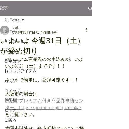
記事
All Posts
daiki
All Posts
2019年8月27日
読了時間: 1分
いよいよ今週31日（土）
サンコール
が締め切り
パイモア
プレミアム商品券のお申込みが、いよ
香草カラー
いよ8/31（土）までです！！
おススメアイテム
ネットで簡単に、登録可能です！！
新商品
ウィッグ
大阪市の場合は
美術館
大阪市プレミアム付き商品券事務セン
ター　https://premium-gift.jp/osaka/
セミナー
をご覧下さい。
ご案内
大阪市以外は、各市町村のHPにてご確