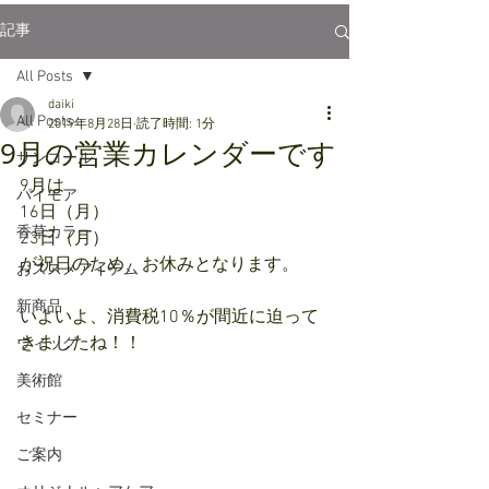
記事
All Posts
daiki
All Posts
2019年8月28日
読了時間: 1分
9月の営業カレンダーです
サンコール
9月は
パイモア
16日（月）
香草カラー
23日（月）
が祝日のため、お休みとなります。
おススメアイテム
新商品
いよいよ、消費税10％が間近に迫って
きましたね！！
ウィッグ
美術館
セミナー
ご案内