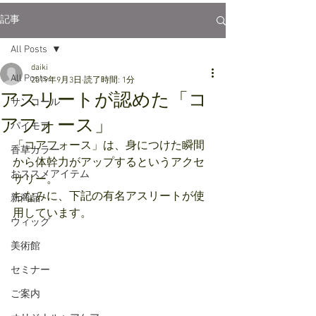
記事
All Posts
daiki
All Posts
2019年9月3日
読了時間: 1分
アスリートが認めた「コ
サンコール
アフォース」
パイモア
「コアフォース」は、身につけた瞬間
香草カラー
から体幹力がアップするというアクセ
おススメアイテム
サリー。
ちなみに、下記の有名アスリートが使
新商品
用しています。
ウィッグ
美術館
セミナー
ご案内