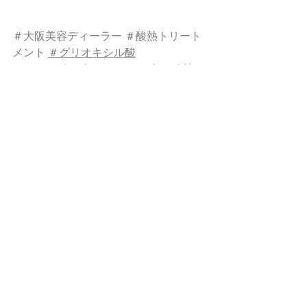
＃大阪美容ディーラー
＃酸熱トリート
メント
＃グリオキシル酸
＃ジカルボン酸
＃マレイン酸
＃酸熱ト
リートメント
＃レアラカラー
＃香草カラー
＃酸性デジパ
＃酸性スト
レート
＃コアフォース
おススメアイテム
すべて表示
最新記事