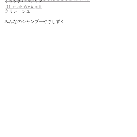
オリジナルヘアケア
01-osaka964.pdf
クリレージュ
みんなのシャンプーやさしずく