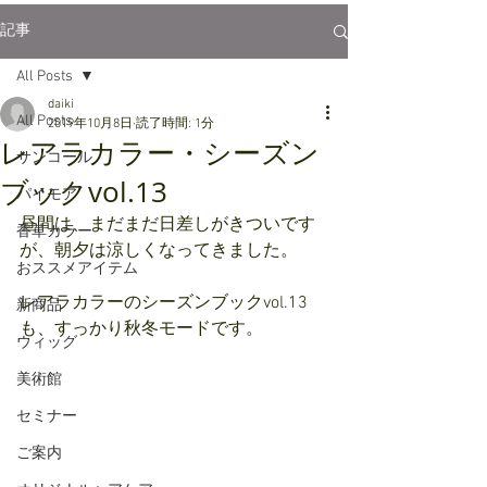
記事
All Posts
daiki
All Posts
2019年10月8日
読了時間: 1分
レアラカラー・シーズン
サンコール
ブックvol.13
パイモア
昼間は、まだまだ日差しがきついです
香草カラー
が、朝夕は涼しくなってきました。
おススメアイテム
レアラカラーのシーズンブックvol.13
新商品
も、すっかり秋冬モードです。
ウィッグ
美術館
セミナー
ご案内