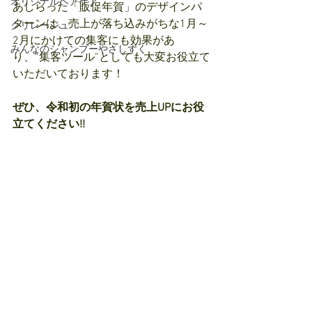
オリジナルヘアケア
あしらった「販促年賀」のデザインパ
ターンは、売上が落ち込みがちな1月～
クリレージュ
2月にかけての集客にも効果があ
みんなのシャンプーやさしずく
り、“集客ツール”としても大変お役立て
いただいております！
ぜひ、令和初の年賀状を売上UPにお役
立てください!!