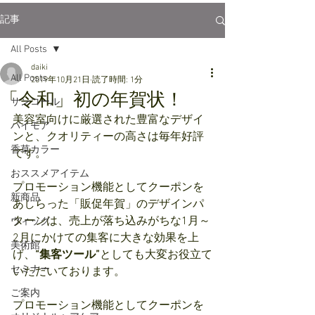
記事
All Posts
daiki
All Posts
2019年10月21日
読了時間: 1分
「令和」初の年賀状！
サンコール
美容室向けに厳選された豊富なデザイ
パイモア
ンと、クオリティーの高さは毎年好評
香草カラー
です。
おススメアイテム
プロモーション機能としてクーポンを
新商品
あしらった「販促年賀」のデザインパ
ターンは、売上が落ち込みがちな1月～
ウィッグ
2月にかけての集客に大きな効果を上
美術館
げ、
“集客ツール”
としても大変お役立て
セミナー
いただいております。
ご案内
プロモーション機能としてクーポンを