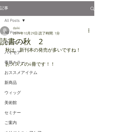
記事
All Posts
daiki
All Posts
2019年10月29日
読了時間: 1分
読書の秋 2
サンコール
秋は、新刊本の発売が多いですね！
パイモア
香草カラー
おススメの4冊です！！
おススメアイテム
新商品
ウィッグ
美術館
セミナー
ご案内