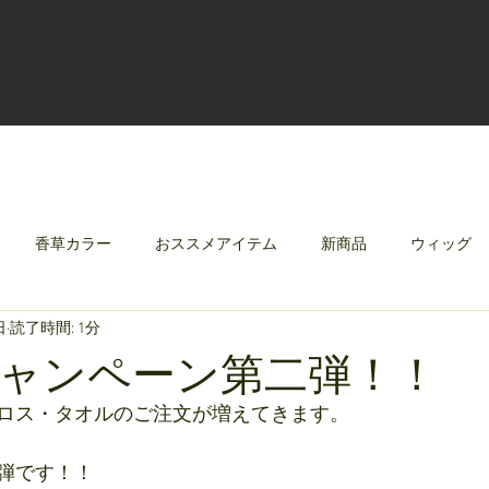
香草カラー
おススメアイテム
新商品
ウィッグ
日
読了時間: 1分
クリレージュ
みんなのシャンプーやさしずく
ャンペーン第二弾！！
ロス・タオルのご注文が増えてきます。
弾です！！