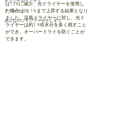
オリジナルヘアケア
は13%に減少、光ドライヤーを使用し
た場合は25.1%まで上昇する結果となり
クリレージュ
ました。温風ドライヤーに対し、光ド
みんなのシャンプーやさしずく
ライヤーは約1.9倍水分を多く残すこと
ができ、オーバードライを防ぐことが
できます。