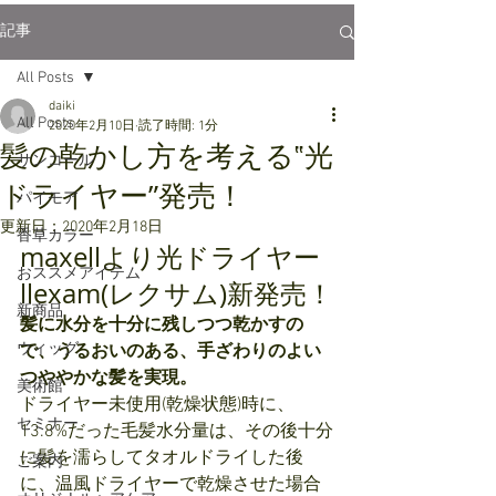
記事
All Posts
daiki
All Posts
2020年2月10日
読了時間: 1分
髪の乾かし方を考える‟光
サンコール
ドライヤー”発売！
パイモア
更新日：
2020年2月18日
香草カラー
maxellより光ドライヤー
おススメアイテム
llexam(レクサム)新発売！
新商品
髪に水分を十分に残しつつ乾かすの
ウィッグ
で、うるおいのある、手ざわりのよい
つややかな髪を実現。
美術館
ドライヤー未使用(乾燥状態)時に、
セミナー
13.8%だった毛髪水分量は、その後十分
に髪を濡らしてタオルドライした後
ご案内
に、温風ドライヤーで乾燥させた場合