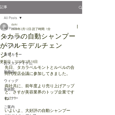
記事
All Posts
daiki
All Posts
2020年2月12日
読了時間: 1分
タカラの自動シャンプー
サンコール
がフルモデルチェン
パイモア
ジ！！
香草カラー
更新日：
2020年2月18日
おススメアイテム
先日、タカラベルモントとルベルの合
新商品
同代理店会議に参加してきました。
ウィッグ
両社共に、前年度より売り上げアップ
美術館
と、さすが美容業界のトップ企業です
ね！！
セミナー
ご案内
いよいよ、大好評の自動シャンプー