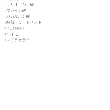
#グリオキシル酸
#マレイン酸
#ジカルボン酸
#酸熱トリートメント
#PLEXMENT
#パイモア
#レアラカラー
#香草カラー
#オリジナルシャンプー
#オリジナルヘアケア
#酸性ストレート
#酸性デジパ
#ヘアピース
おススメアイテム