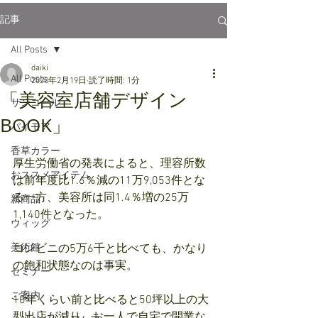
記事
All Posts
daiki
All Posts
2020年2月19日
読了時間: 1分
「美容室店舗デザイン
サンコール
BOOK」
パイモア
香草カラー
厚生労働省の発表によると、理容所数
おススメアイテム
は前年度比1.6％減の11万9,053件とな
る一方、美容所は同1.4％増の25万
新商品
1,140件となった。
ウィッグ
美術館
コンビニの5万6千と比べても、かなり
の飽和状態なのは事実。
セミナー
ご案内
10年くらい前と比べると50坪以上の大
型出店が減り、お一人で自宅で開業な