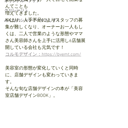
オリジナルヘアケア
んてことも
クリレージュ
増えてきました。
やはり、人手不足によりスタッフの募
みんなのシャンプーやさしずく
集が難しくなり、オーナーお一人もし
くは、二人で営業のような形態やママ
さん美容師さんを上手に活用し6店舗展
開している会社も元気です！
コルモデザイン：https://byemt.com/
美容室の形態が変化していくと同時
に、店舗デザインも変わっていきま
す。
そんな旬な店舗デザインの本が「美容
室店舗デザインBOOK」。