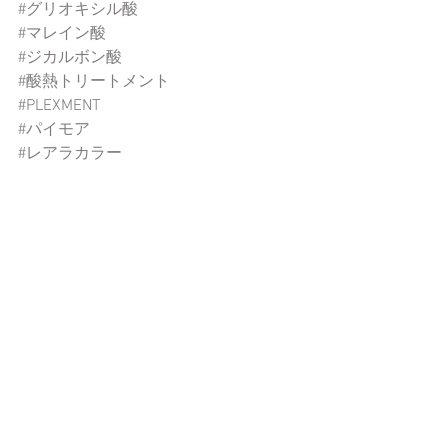
#グリオキシル酸
#マレイン酸
#ジカルボン酸
#酸熱トリートメント
#PLEXMENT
#パイモア
#レアラカラー
#香草カラー
#オリジナルシャンプー
#オリジナルヘアケア
#酸性ストレート
#酸性デジパ
#ヘアピース
おススメアイテム