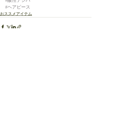
#酸性デジパ
#ヘアピース
おススメアイテム
すべて表示
最新記事