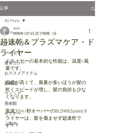
記事
All Posts
daiki
All Posts
2020年3月5日
読了時間: 1分
超速乾＆プラズマケア・ド
サンコール
ライヤー
パイモア
ドライヤーの基本的な性能は、温度×風
香草カラー
量です。
おススメアイテム
温度が高くて、風量が多いほうが髪の
新商品
乾くスピードが増し、髪の負担も少な
ウィッグ
くなります。
美術館
風速30m/秒オーバーのBLOW&Speedド
セミナー
ライヤーは、髪を傷ませず超速乾で
ご案内
す！！