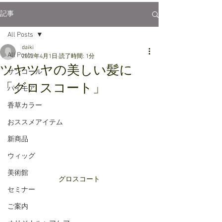
記事
All Posts
daiki
All Posts
2022年4月1日
読了時間: 1分
ツヤツヤの美しい髪に
サンコール
「グロスコート」
パイモア
香草カラー
おススメアイテム
新商品
ウィッグ
美術館
グロスコート
セミナー
ご案内