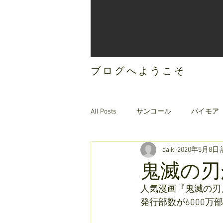
ブログへようこそ
All Posts
サンコール
パイモア
daiki
2020年5月8日
ご案内
オリジナルヘアケア
鬼滅の刃
人気漫画『鬼滅の刃
発行部数が6000