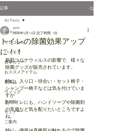
記事
All Posts
daiki
All Posts
2020年5月14日
読了時間: 1分
トイレの除菌効果アップ
サンコール
に！！
パイモア
新型コロナウィルスの影響で、様々な
香草カラー
除菌グッズが販売されています。
おススメアイテム
特に、入り口・待合い・セット椅子・
新商品
シャンプー椅子などは気を付けていま
ウィッグ
すが
美術館
おトイレにも、ハンドソープや除菌剤
の常備など気を配りたいところですよ
セミナー
ね。
ご案内
特に、便座は直接肌が触れるので除菌