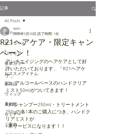
記事
All Posts
daiki
All Posts
2020年5月20日
読了時間: 1分
R21ヘアケア・限定キャン
サンコール
ペーン！
パイモア
アンチエイジングのヘアケアとして好
香草カラー
評いただいております、「R21ヘアケ
おススメアイテム
ア」
に、アルコールベースのハンドクリア
新商品
ミスト50mlがついてきます！
ウィッグ
美術館
R21シャンプー250ml・トリートメント
250gの各1本のご購入につき、ハンドク
セミナー
リアミストが
ご案内
1本サービスになります！！