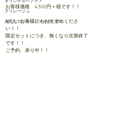
オリジナルヘアケア
お客様価格　4,500円＋税です！！
クリレージュ
ぜひ、お客様にもおすすめくださ
みんなのシャンプーやさしずく
い！！
限定セットにつき、無くなり次第終了
です！！
ご予約、承り中！！