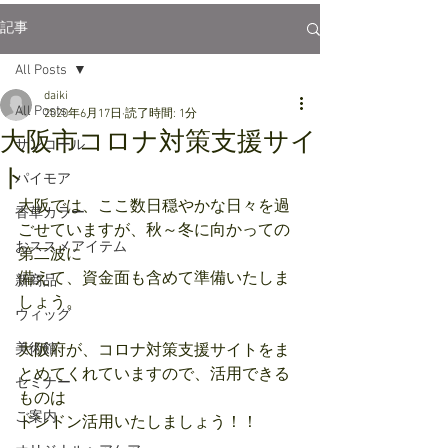
記事
All Posts
daiki
All Posts
2020年6月17日
読了時間: 1分
大阪市コロナ対策支援サイ
サンコール
ト
パイモア
大阪では、ここ数日穏やかな日々を過
香草カラー
ごせていますが、秋～冬に向かっての
おススメアイテム
第二波に
備えて、資金面も含めて準備いたしま
新商品
しょう。
ウィッグ
美術館
大阪府が、コロナ対策支援サイトをま
とめてくれていますので、活用できる
セミナー
ものは
ご案内
ドンドン活用いたしましょう！！