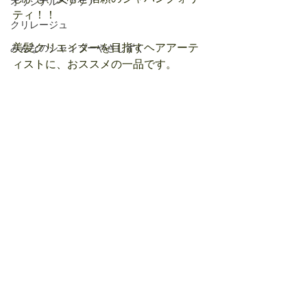
オリジナルヘアケア
ティ！！
クリレージュ
美髪クリエイターを目指すヘアアーテ
みんなのシャンプーやさしずく
ィストに、おススメの一品です。