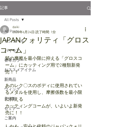
記事
All Posts
daiki
All Posts
2020年6月24日
読了時間: 1分
JAPANクォリティ「グロス
サンコール
コーム」
パイモア
髪の摩擦を最小限に抑える「グロスコ
香草カラー
ーム」にカッティング用で2種類新発
おススメアイテム
売！！
新商品
あのレク〇スのボディに使用されてい
ウィッグ
るメタルを使用し、摩擦係数を最小限
美術館
に抑える
カッティングコームが、いよいよ新発
セミナー
売に！！
ご案内
しかも、安心と信頼のジャパンクォリ