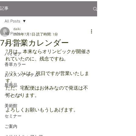
記事
All Posts
daiki
All Posts
2020年7月1日
読了時間: 1分
7月営業カレンダー
サンコール
7月は、本来ならオリンピックが開催さ
パイモア
れていたのに、残念ですね。
香草カラー
7/23・24は、祝日ですが営業いたしま
おススメアイテム
す。
新商品
ただ、宅配便はお休みなので発送は不
可となります。
ウィッグ
美術館
よろしくお願いもうしあげます。
セミナー
ご案内