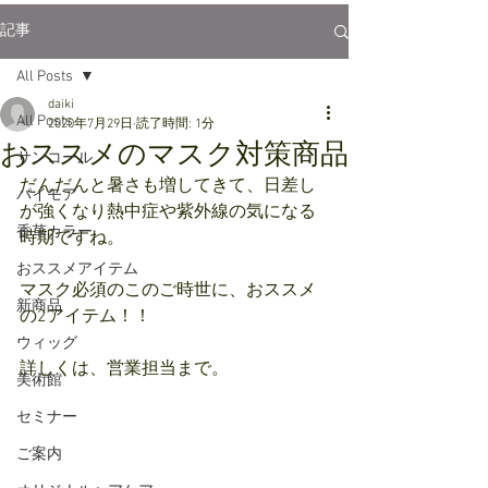
記事
All Posts
daiki
All Posts
2020年7月29日
読了時間: 1分
おススメのマスク対策商品
サンコール
だんだんと暑さも増してきて、日差し
パイモア
が強くなり熱中症や紫外線の気になる
香草カラー
時期ですね。
おススメアイテム
マスク必須のこのご時世に、おススメ
新商品
の2アイテム！！
ウィッグ
詳しくは、営業担当まで。
美術館
セミナー
ご案内