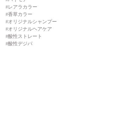
#レアラカラー
#香草カラー
#オリジナルシャンプー
#オリジナルヘアケア
#酸性ストレート
#酸性デジパ
#ヘアピース
#グロスコーム
#シャイニーコーム
#大阪ブラシ
#植原セル
#YSパーク
おススメアイテム