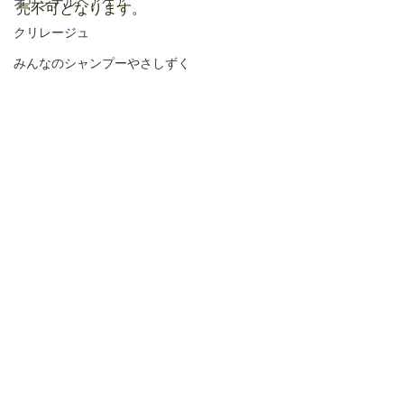
オリジナルヘアケア
売不可となります。
クリレージュ
みんなのシャンプーやさしずく