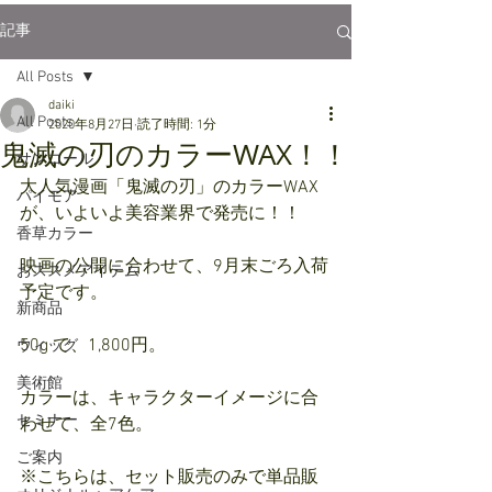
記事
All Posts
daiki
All Posts
2020年8月27日
読了時間: 1分
鬼滅の刃のカラーWAX！！
サンコール
大人気漫画「鬼滅の刃」のカラーWAX
パイモア
が、いよいよ美容業界で発売に！！
香草カラー
映画の公開に合わせて、9月末ごろ入荷
おススメアイテム
予定です。
新商品
50g で、1,800円。
ウィッグ
美術館
カラーは、キャラクターイメージに合
セミナー
わせて、全7色。
ご案内
※こちらは、セット販売のみで単品販