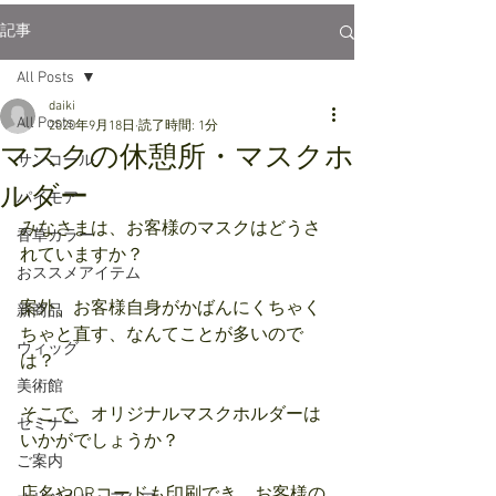
記事
All Posts
daiki
All Posts
2020年9月18日
読了時間: 1分
マスクの休憩所・マスクホ
サンコール
ルダー
パイモア
みなさまは、お客様のマスクはどうさ
香草カラー
れていますか？
おススメアイテム
案外、お客様自身がかばんにくちゃく
新商品
ちゃと直す、なんてことが多いので
ウィッグ
は？
美術館
そこで、オリジナルマスクホルダーは
セミナー
いかがでしょうか？
ご案内
店名やQRコードも印刷でき、お客様の