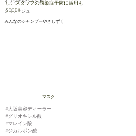
オリジナルヘアケア
し、スタッフの感染症予防に活用も
GOOD!!
クリレージュ
みんなのシャンプーやさしずく
マスク
#大阪美容ディーラー
#グリオキシル酸
#マレイン酸
#ジカルボン酸