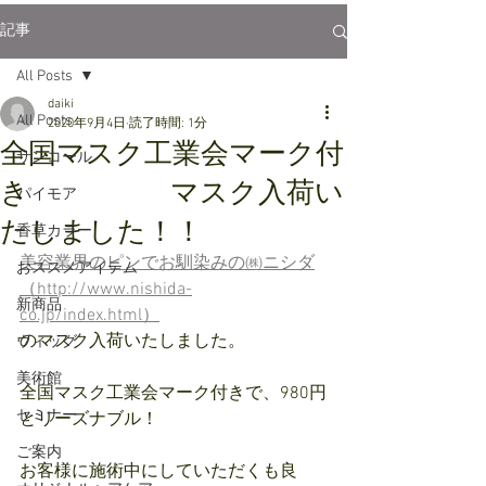
記事
All Posts
daiki
All Posts
2020年9月4日
読了時間: 1分
全国マスク工業会マーク付
サンコール
き マスク入荷い
パイモア
たしました！！
香草カラー
美容業界のピンでお馴染みの㈱ニシダ
おススメアイテム
（http://www.nishida-
新商品
co.jp/index.html）
のマスク入荷いたしました。
ウィッグ
美術館
全国マスク工業会マーク付きで、980円
セミナー
とリーズナブル！
ご案内
お客様に施術中にしていただくも良