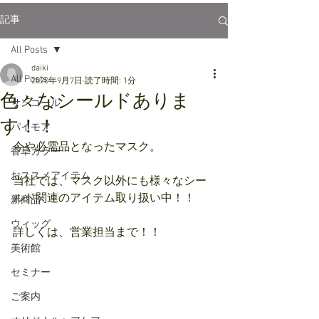
記事
All Posts
daiki
All Posts
2020年9月7日
読了時間: 1分
色々なシールドありま
サンコール
す！！
パイモア
今や必需品となったマスク。
香草カラー
おススメアイテム
当社では、マスク以外にも様々なシー
ルド関連のアイテム取り扱い中！！
新商品
ウィッグ
詳しくは、営業担当まで！！
美術館
セミナー
ご案内