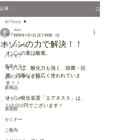
記事
All Posts
daiki
All Posts
2020年9月9日
読了時間: 1分
オゾンの力で解決！！
サンコール
オゾンの素は酸素。
パイモア
香草カラー
オゾンは、酸化力も強く、除菌・抗
菌・消毒など幅広く使われていま
おススメアイテム
す！！
新商品
オゾン発生装置「エアネスⅡ」は、
ウィッグ
148,000円でございます！
美術館
セミナー
ご案内