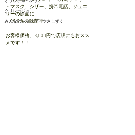
オリジナルヘアケア
・マスク、シザー、携帯電話、ジュエ
クリレージュ
リーの除菌に
・99.9％の除菌率
みんなのシャンプーやさしずく
お客様価格、3,500円で店販にもおスス
メです！！