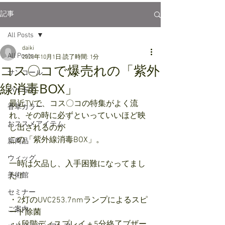
記事
All Posts
daiki
All Posts
2020年10月1日
読了時間: 1分
コス〇コで爆売れの「紫外
サンコール
線消毒BOX」
パイモア
最近TVで、コス〇コの特集がよく流
香草カラー
れ、その時に必ずといっていいほど映
おススメアイテム
し出されるのが
この「紫外線消毒BOX」。
新商品
ウィッグ
一時は欠品し、入手困難になってまし
美術館
た！
セミナー
・2灯のUVC253.7nmランプによるスピ
ご案内
ード除菌
・4段階ディスプレイ＋5分終了ブザー