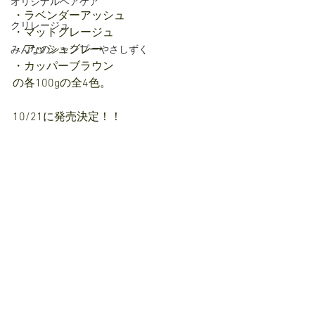
オリジナルヘアケア
・ラベンダーアッシュ
クリレージュ
・マットグレージュ
・アッシュグレー
みんなのシャンプーやさしずく
・カッパーブラウン
の各100gの全4色。
10/21に発売決定！！