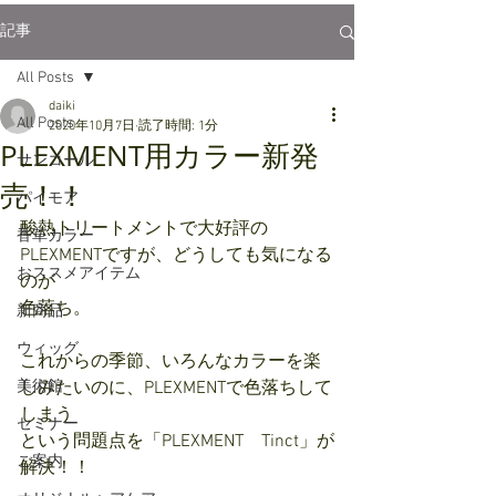
記事
All Posts
daiki
All Posts
2020年10月7日
読了時間: 1分
PLEXMENT用カラー新発
サンコール
売！！
パイモア
酸熱トリートメントで大好評の
香草カラー
PLEXMENTですが、どうしても気になる
おススメアイテム
のが
色落ち。
新商品
ウィッグ
これからの季節、いろんなカラーを楽
美術館
しみたいのに、PLEXMENTで色落ちして
しまう
セミナー
という問題点を「PLEXMENT　Tinct」が
ご案内
解決！！