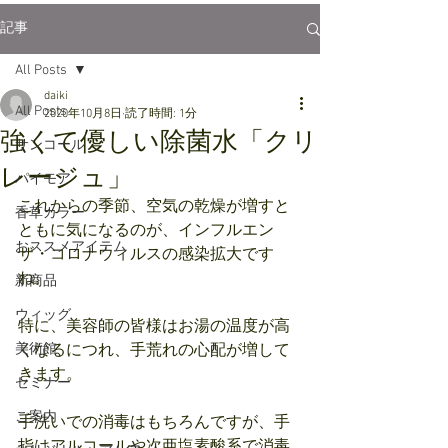
記事
All Posts
daiki
All Posts
2020年10月8日
読了時間: 1分
強くて優しい除菌水「クリ
サンコール
レージュ」
パイモア
これからの季節、空気の乾燥が増すと
香草カラー
ともに気になるのが、インフルエン
おススメアイテム
ザ・コロナウィルスの感染拡大です
ね。
新商品
ウィッグ
特に、美容師の皆様はお湯の温度が高
美術館
くなるにつれ、手荒れの心配が増して
きます。
セミナー
ご案内
手洗いでの消毒はもちろんですが、手
指はアルコールや次亜塩素酸系で消毒