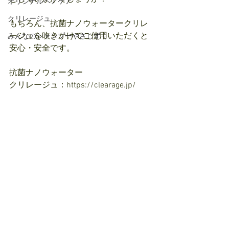
オリジナルヘアケア
クリレージュ
もちろん、抗菌ナノウォータークリレ
ージュを吹きかけてご使用いただくと
みんなのシャンプーやさしずく
安心・安全です。
抗菌ナノウォーター　
クリレージュ：https://clearage.jp/