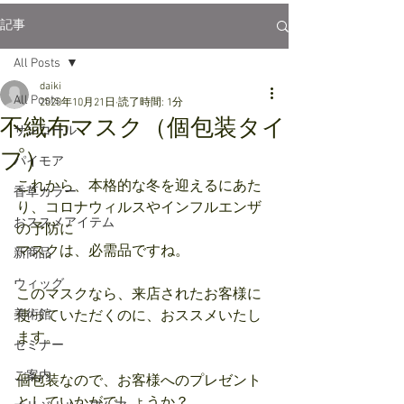
記事
All Posts
daiki
All Posts
2020年10月21日
読了時間: 1分
不織布マスク（個包装タイ
サンコール
プ）
パイモア
これから、本格的な冬を迎えるにあた
香草カラー
り、コロナウィルスやインフルエンザ
おススメアイテム
の予防に
マスクは、必需品ですね。
新商品
ウィッグ
このマスクなら、来店されたお客様に
美術館
使っていただくのに、おススメいたし
ます。
セミナー
ご案内
個包装なので、お客様へのプレゼント
としていかがでしょうか？