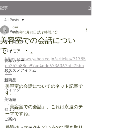
記事
All Posts
daiki
All Posts
2020年10月26日
読了時間: 1分
美容室での会話につい
サンコール
て・・・。
パイモア
https://news.yahoo.co.jp/articles/71785
香草カラー
eb252a88ea97ac4dde6736367bfc75bb
おススメアイテム
79f
新商品
美容室の会話についてのネット記事で
ウィッグ
す。」
美術館
「美容室での会話」、これは永遠のテ
セミナー
ーマですね。
ご案内
最近は、マスクしているので聞き取り