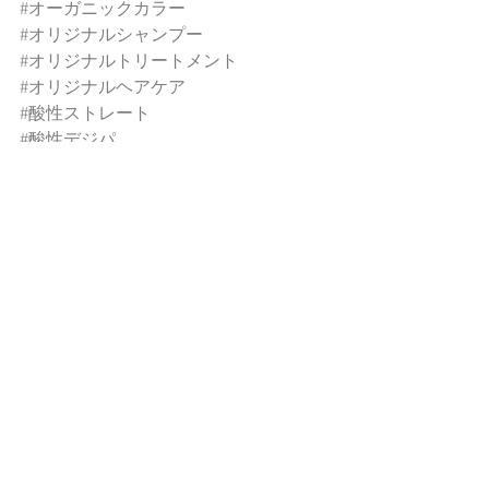
#オーガニックカラー
#オリジナルシャンプー
#オリジナルトリートメント
#オリジナルヘアケア
#酸性ストレート
#酸性デジパ
#大阪美容ディーラー
#美容室開業
#美容室改装
#大人の美髪
#お悩みヘア
おススメアイテム
すべて表示
最新記事