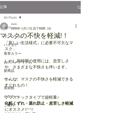
記事
All Posts
daiki
All Posts
2020年10月27日
読了時間: 2分
マスクの不快を軽減!！
サンコール
「新しい生活様式」に必要不可欠なマ
パイモア
スク…
香草カラー
しかし長時間の使用には、息苦しさ
おススメアイテム
や、さまざまな不快さも伴います。
新商品
そんな、マスクの不快さを軽減できる
ウィッグ
すぐれもの！
美術館
セミナー
プラスチックタイプで超軽量♪
化粧くずれ・蒸れ防止・息苦しさ軽減
ご案内
にオススメ!(^^)!