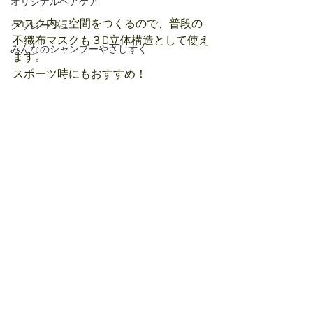
オリジナルヘアケア
マスク内に空間をつくるので、普段の
クリレージュ
不織布マスクも３D立体構造として使え
みんなのシャンプーやさしずく
ます。
スポーツ時にもおすすめ！