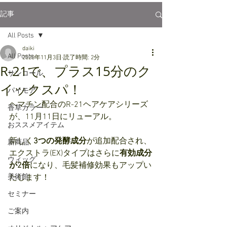
記事
All Posts
daiki
All Posts
2020年11月3日
読了時間: 2分
R-21で、プラス15分のク
サンコール
イックスパ！
パイモア
ヘマチン配合のR-21ヘアケアシリーズ
香草カラー
が、11月11日にリューアル。
おススメアイテム
新しく
3つの発酵成分
が追加配合され、
新商品
エクストラ(EX)タイプはさらに
有効成分
ウィッグ
が2倍
になり、毛髪補修効果もアップい
美術館
たします！
セミナー
ご案内