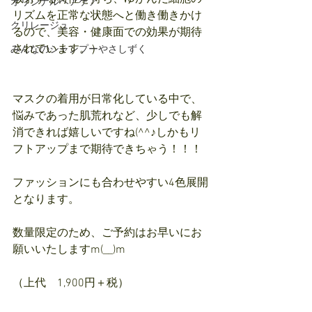
オリジナルヘアケア
リズムを正常な状態へと働き働きかけ
クリレージュ
るので、美容・健康面での効果が期待
されています。）
みんなのシャンプーやさしずく
マスクの着用が日常化している中で、
悩みであった肌荒れなど、少しでも解
消できれば嬉しいですね(^^♪しかもリ
フトアップまで期待できちゃう！！！
ファッションにも合わせやすい4色展開
となります。
数量限定のため、ご予約はお早いにお
願いいたしますm(__)m
（上代　1,900円＋税）