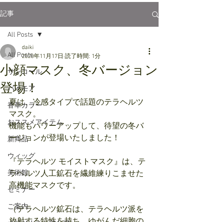
記事
All Posts
daiki
All Posts
2020年11月17日
読了時間: 1分
小顔マスク、冬バージョン
サンコール
登場！
パイモア
夏は、冷感タイプで話題のテラヘルツ
香草カラー
マスク。
おススメアイテム
機能もパワーアップして、待望の冬バ
ージョンが登場いたしました！
新商品
ウィッグ
『テラヘルツ モイストマスク』は、テ
美術館
ラヘルツ人工鉱石を繊維練りこませた
高機能マスクです。
セミナー
ご案内
（テラヘルツ鉱石は、テラヘルツ派を
放射する特性を持ち、ゆがんだ細胞の